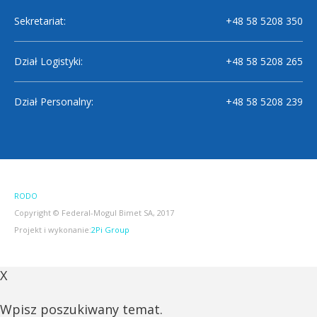
Sekretariat:
+48 58 5208 350
Dział Logistyki:
+48 58 5208 265
Dział Personalny:
+48 58 5208 239
RODO
Copyright © Federal-Mogul Bimet SA, 2017
Projekt i wykonanie:
2Pi Group
X
Wpisz poszukiwany temat.